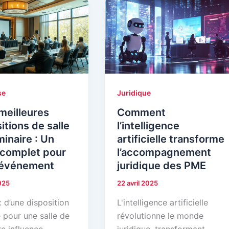
se
Juridique
meilleures
Comment
itions de salle
l’intelligence
inaire : Un
artificielle transforme
 complet pour
l’accompagnement
 événement
juridique des PME
2025
22 avril 2025
 d’une disposition
L'intelligence artificielle
 pour une salle de
révolutionne le monde
e influence
juridique, transformant