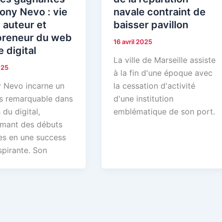
ony Nevo : vie
navale contraint de
 auteur et
baisser pavillon
preneur du web
16 avril 2025
e digital
La ville de Marseille assiste
025
à la fin d'une époque avec
 Nevo incarne un
la cessation d'activité
s remarquable dans
d'une institution
 du digital,
emblématique de son port.
rmant des débuts
s en une success
spirante. Son