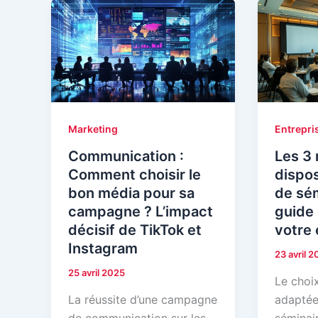
Marketing
Entrepri
Communication :
Les 3 
Comment choisir le
dispos
bon média pour sa
de sém
campagne ? L’impact
guide
décisif de TikTok et
votre
Instagram
23 avril 
25 avril 2025
Le choix
La réussite d’une campagne
adaptée
de communication sur les
séminair