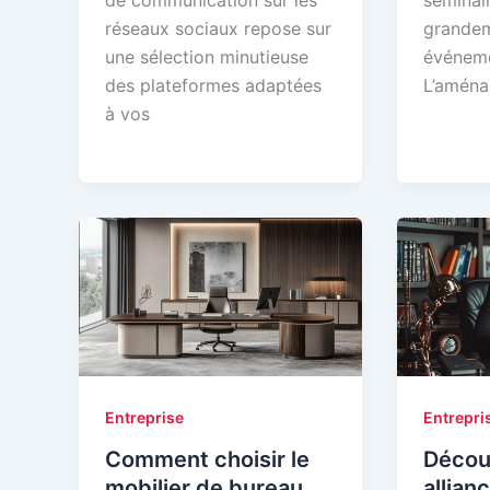
réseaux sociaux repose sur
grandem
une sélection minutieuse
événeme
des plateformes adaptées
L’aména
à vos
Entreprise
Entrepri
Comment choisir le
Décou
mobilier de bureau
allian